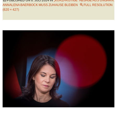
PUBLISHED ON
6. JULI 2024
IN
„KURZFRISTIGE“ ABSAGE AUS UNGARN:
ANNALENA BAERBOCK MUSS ZUHAUSE BLEIBEN
FULL RESOLUTION
(620 × 427)