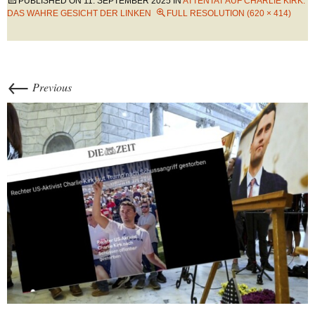
PUBLISHED ON
11. SEPTEMBER 2025
IN
ATTENTAT AUF CHARLIE KIRK:
DAS WAHRE GESICHT DER LINKEN
FULL RESOLUTION (620 × 414)
←
Previous