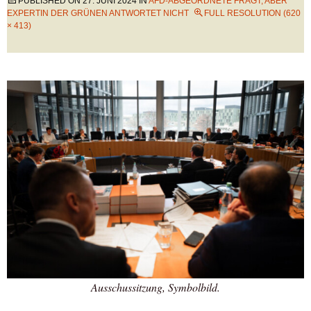
PUBLISHED ON
27. JUNI 2024
IN
AFD-ABGEORDNETE FRAGT, ABER
EXPERTIN DER GRÜNEN ANTWORTET NICHT
FULL RESOLUTION (620
× 413)
Ausschussitzung, Symbolbild.