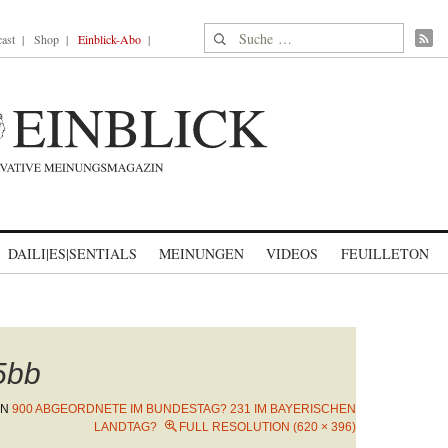
Suche nach:
ast
Shop
Einblick-Abo
DAILI|ES|SENTIALS
MEINUNGEN
VIDEOS
FEUILLETON
_5bb
IN
900 ABGEORDNETE IM BUNDESTAG? 231 IM BAYERISCHEN
LANDTAG?
FULL RESOLUTION (620 × 396)