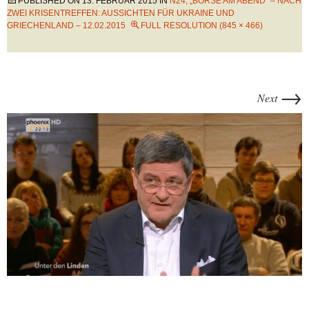
PUBLISHED ON
13. FEBRUAR 2015
IN
N24, „BÖRSE AM ABEND“ – NACH
ZWEI KRISENTREFFEN: AUSSICHTEN FÜR UKRAINE UND
GRIECHENLAND – 12.02.2015
FULL RESOLUTION (845 × 466)
→
Next