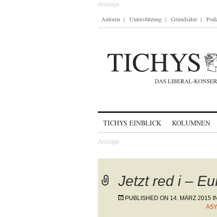
Autoren
Unterstützung
Grundsätze
Podc
Skip to content
TICHYS EINBLICK
KOLUMNEN
Jetzt red i – E
PUBLISHED ON
14. MÄRZ 2015
I
ASY