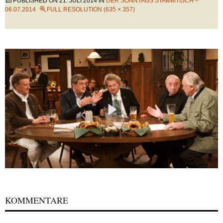
PUBLISHED ON
21. JULI 2014
IN
DER SONNTAGS STAMMTISCH –
06.07.2014
FULL RESOLUTION (635 × 357)
KOMMENTARE