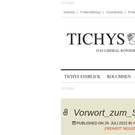
Autoren
Unterstützung
Grundsätze
Podc
Skip to content
TICHYS EINBLICK
KOLUMNEN
Vorwort_zum_
PUBLISHED ON
29. JULI 2022
IN
W
„FREIHEIT“ NEG