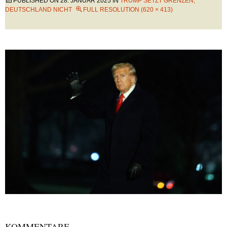
PUBLISHED ON
28. JANUAR 2025
IN
TRUMP SETZT GRENZEN,
DEUTSCHLAND NICHT
FULL RESOLUTION (620 × 413)
KOMMENTARE