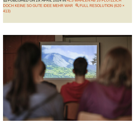
PUBLISHED ON
29. APRIL 2024
IN
ALS WÄHLEN AB 16 PLÖTZLICH
DOCH KEINE SO GUTE IDEE MEHR WAR
FULL RESOLUTION (620 ×
413)