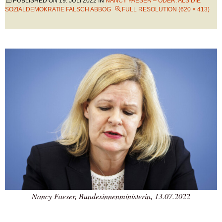
PUBLISHED ON
19. JULI 2022
IN
NANCY FAESER – ODER: ALS DIE
SOZIALDEMOKRATIE FALSCH ABBOG
FULL RESOLUTION (620 × 413)
Nancy Faeser, Bundesinnenministerin, 13.07.2022