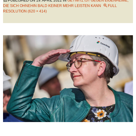
PUBLISHED ON
19. APRIL 2022
IN
GEYWITZ IST GEGEN EIGENHEIME,
DIE SICH OHNEHIN BALD KEINER MEHR LEISTEN KANN
FULL
RESOLUTION (620 × 414)