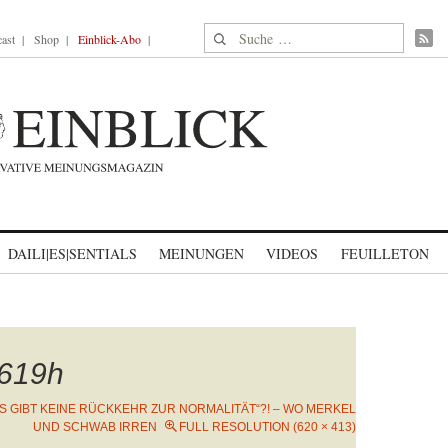
Suche nach:
ast
Shop
Einblick-Abo
DAILI|ES|SENTIALS
MEINUNGEN
VIDEOS
FEUILLETON
619h
ES GIBT KEINE RÜCKKEHR ZUR NORMALITÄT“?! – WO MERKEL
UND SCHWAB IRREN
FULL RESOLUTION (620 × 413)