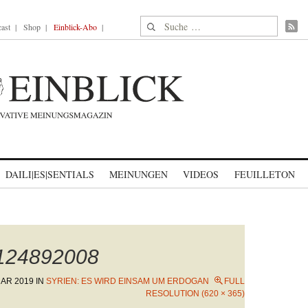
Suche nach:
ast
Shop
Einblick-Abo
DAILI|ES|SENTIALS
MEINUNGEN
VIDEOS
FEUILLETON
1124892008
UAR 2019
IN
SYRIEN: ES WIRD EINSAM UM ERDOGAN
FULL
RESOLUTION (620 × 365)