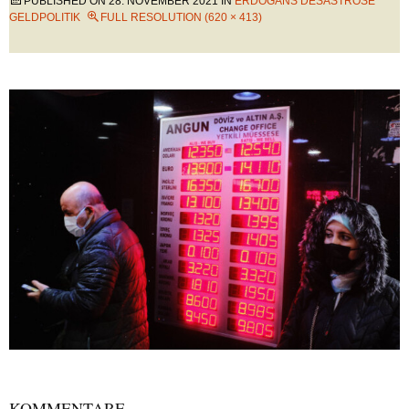
PUBLISHED ON
28. NOVEMBER 2021
IN
ERDOGANS DESASTRÖSE
GELDPOLITIK
FULL RESOLUTION (620 × 413)
KOMMENTARE