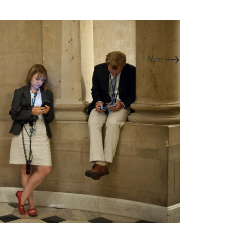
→
Next