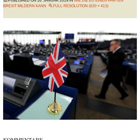
PUBLISHED ON
16. JANUAR 2019
IN
WIE DIE EU EINEN HARTEN
BREXIT MILDERN KANN
FULL RESOLUTION (620 × 413)
KOMMENTARE