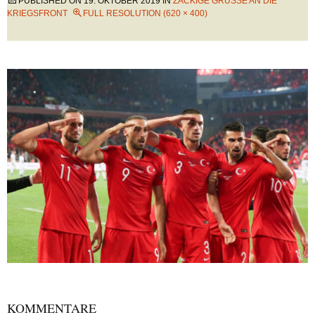
PUBLISHED ON
19. OKTOBER 2019
IN
ZACKIGE GRÜSSE AN DIE K
RIEGSFRONT
FULL RESOLUTION (620 × 400)
KOMMENTARE