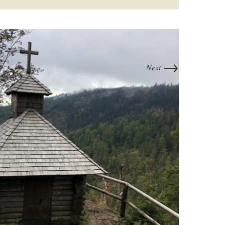
→
Next