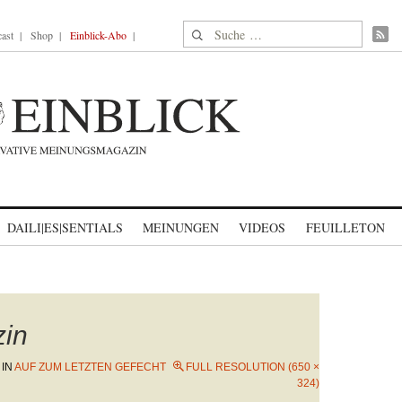
Suche nach:
ast
Shop
Einblick-Abo
DAILI|ES|SENTIALS
MEINUNGEN
VIDEOS
FEUILLETON
zin
IN
AUF ZUM LETZTEN GEFECHT
FULL RESOLUTION (650 ×
324)