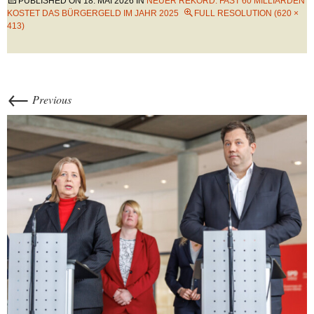
PUBLISHED ON
18. MAI 2026
IN
NEUER REKORD: FAST 60 MILLIARDEN
KOSTET DAS BÜRGERGELD IM JAHR 2025
FULL RESOLUTION (620 ×
413)
←
Previous