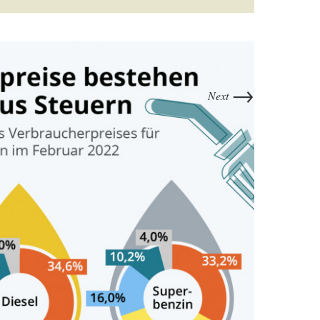
→
Next