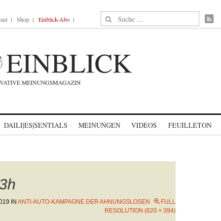
Suche nach:
ast
Shop
Einblick-Abo
DAILI|ES|SENTIALS
MEINUNGEN
VIDEOS
FEUILLETON
3h
019
IN
ANTI-AUTO-KAMPAGNE DER AHNUNGSLOSEN
FULL
RESOLUTION (620 × 394)