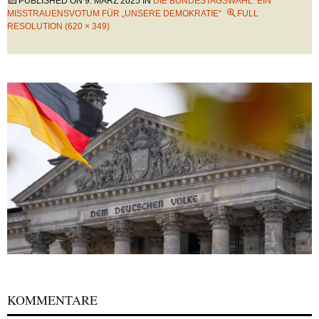
PUBLISHED ON
9. MÄRZ 2025
IN
DIE BUNDESTAGSWAHL: EIN
MISSTRAUENSVOTUM FÜR „UNSERE DEMOKRATIE“
FULL
RESOLUTION (620 × 349)
KOMMENTARE