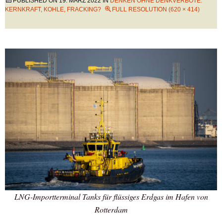
PUBLISHED ON
19. MÄRZ 2022
IN
DENKEN OHNE DENKVERBOTE:
KERNKRAFT, KOHLE, FRACKING?
FULL RESOLUTION (620 × 414)
LNG-Importterminal Tanks für flüssiges Erdgas im Hafen von
Rotterdam