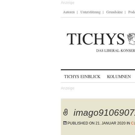
Autoren
Unterstützung
Grundsätze
Podc
Skip to content
TICHYS EINBLICK
KOLUMNEN
imago91069072
PUBLISHED ON
21. JANUAR 2020
IN
C