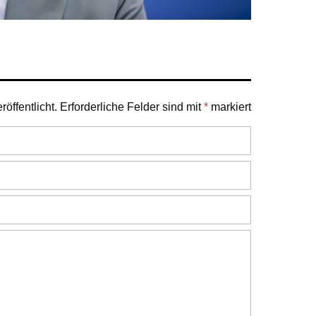
öffentlicht.
Erforderliche Felder sind mit
*
markiert