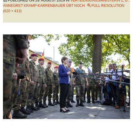
PUBLISHED ON
28. AUGUST 2019
IN
VERTEIDIGUNGSMINISTERIN Z. Ü.:
ANNEGRET KRAMP-KARRENBAUER ÜBT NOCH
FULL RESOLUTION
(620 × 413)