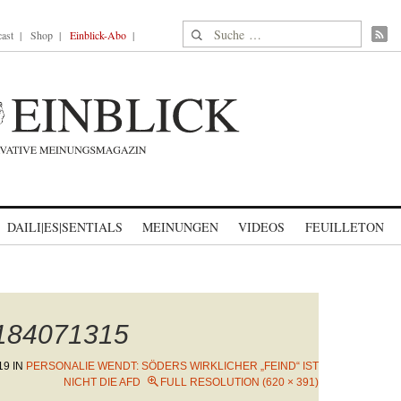
Suche nach:
ast
Shop
Einblick-Abo
DAILI|ES|SENTIALS
MEINUNGEN
VIDEOS
FEUILLETON
1184071315
19
IN
PERSONALIE WENDT: SÖDERS WIRKLICHER „FEIND“ IST
NICHT DIE AFD
FULL RESOLUTION (620 × 391)