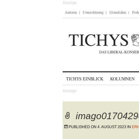
Autoren
Unterstützung
Grundsätze
Podc
Skip to content
TICHYS EINBLICK
KOLUMNEN
imago0170429
PUBLISHED ON
4. AUGUST 2023
IN
ERH