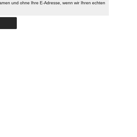
namen und ohne Ihre E-Adresse, wenn wir Ihren echten
Skip to content
ERSTÜTZUNG
IMPRESSUM
DATENSCHUTZ
DATENSCHUTZEINSTELLU
COPYRIGHT
TICHYS EINBLICK 2026