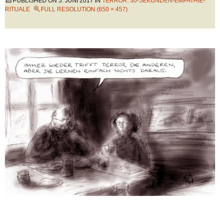
PUBLISHED ON
5. JUNI 2017
IN
TERROR: 30-SEKUNDEN-EMPATHIE-
RITUALE
FULL RESOLUTION (650 × 457)