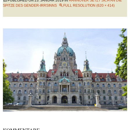
PUBLISHED ON
23. JANUAR 2019
IN
HANNOVER SETZT SICH AN DIE
SPITZE DES GENDER-IRRSINNS
FULL RESOLUTION (620 × 414)