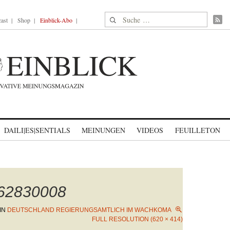
Suche nach:
ast
Shop
Einblick-Abo
DAILI|ES|SENTIALS
MEINUNGEN
VIDEOS
FEUILLETON
862830008
IN
DEUTSCHLAND REGIERUNGSAMTLICH IM WACHKOMA
FULL RESOLUTION (620 × 414)