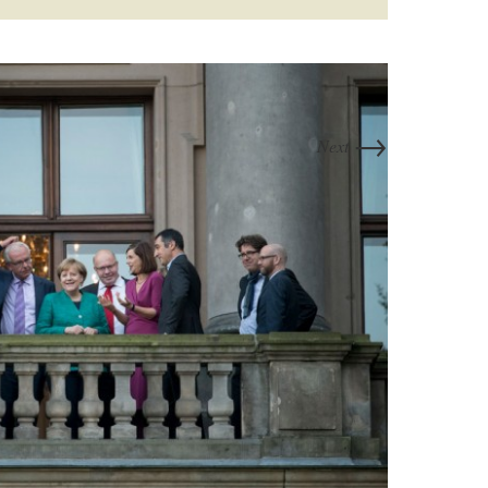
→
Next