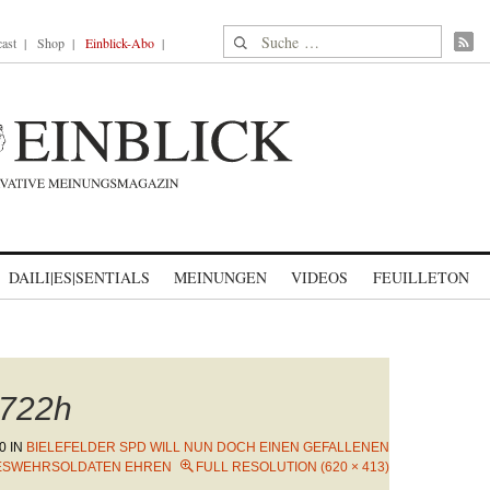
Suche nach:
ast
Shop
Einblick-Abo
DAILI|ES|SENTIALS
MEINUNGEN
VIDEOS
FEUILLETON
722h
0
IN
BIELEFELDER SPD WILL NUN DOCH EINEN GEFALLENEN
ESWEHRSOLDATEN EHREN
FULL RESOLUTION (620 × 413)