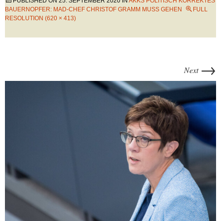
PUBLISHED ON
25. SEPTEMBER 2020
IN
AKKS POLITISCH KORREKTES
BAUERNOPFER: MAD-CHEF CHRISTOF GRAMM MUSS GEHEN
FULL
RESOLUTION (620 × 413)
→
Next