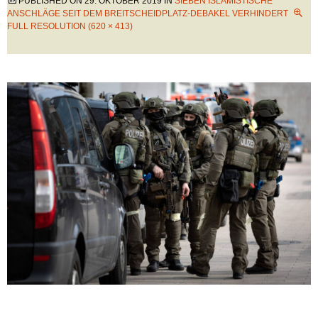
PUBLISHED ON
29. OKTOBER 2019
IN
SIEBEN ISLAMISTISCHE
ANSCHLÄGE SEIT DEM BREITSCHEIDPLATZ-DEBAKEL VERHINDERT
FULL RESOLUTION (620 × 413)