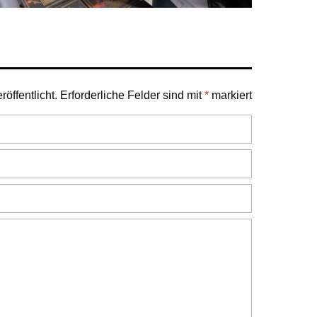
öffentlicht.
Erforderliche Felder sind mit
*
markiert