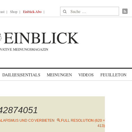
Suche nach:
ast
Shop
Einblick-Abo
DAILI|ES|SENTIALS
MEINUNGEN
VIDEOS
FEUILLETON
142874051
ALAFISMUS UND CO VERBIETEN
FULL RESOLUTION (620 ×
413)