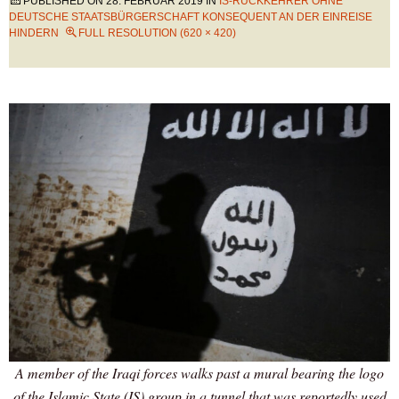
PUBLISHED ON
28. FEBRUAR 2019
IN
IS-RÜCKKEHRER OHNE
DEUTSCHE STAATSBÜRGERSCHAFT KONSEQUENT AN DER EINREISE
HINDERN
FULL RESOLUTION (620 × 420)
A member of the Iraqi forces walks past a mural bearing the logo
of the Islamic State (IS) group in a tunnel that was reportedly used