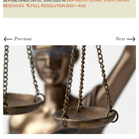
PUBLISHED ON
20. JUNI 2020
IN
DER RECHTSSTAAT STEHT UNTER
BESCHUSS
FULL RESOLUTION (620 × 414)
←
→
Previous
Next