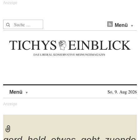
Suche nach:
Menü
Skip to content
So, 9. Aug 2026
Menü
gerd_held_etwas_geht_zuende