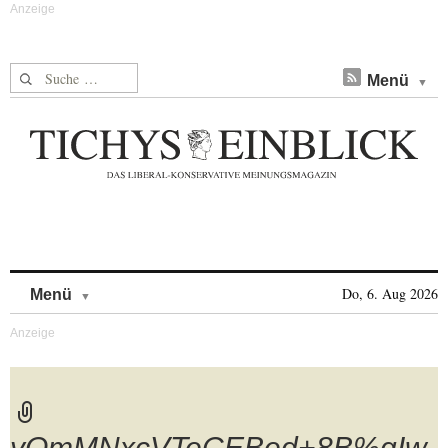
Suche nach:
Menü
Skip to content
Do, 6. Aug 2026
Menü
yOmMNxcVTeCEBed+8B%gIw