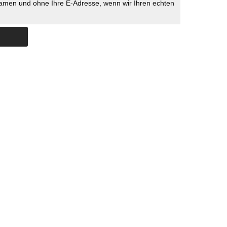
namen und ohne Ihre E-Adresse, wenn wir Ihren echten
Skip to content
ERSTÜTZUNG
IMPRESSUM
DATENSCHUTZ
DATENSCHUTZEINSTELLU
COPYRIGHT
TICHYS EINBLICK 2026