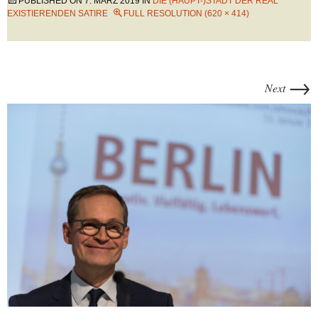
PUBLISHED ON
7. MÄRZ 2019
IN
DIE (HAUPT-)STADT DER REAL
EXISTIERENDEN SATIRE
FULL RESOLUTION (620 × 414)
→
Next