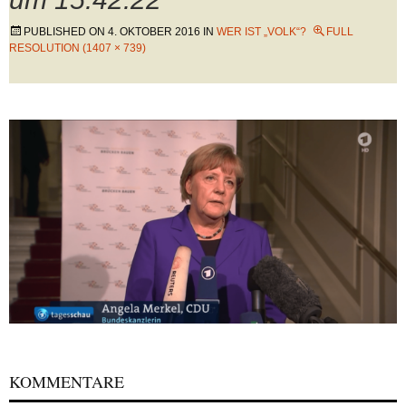
PUBLISHED ON
4. OKTOBER 2016
IN
WER IST „VOLK“?
FULL
RESOLUTION (1407 × 739)
KOMMENTARE