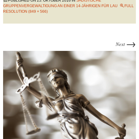
PUBLISHED ON
25. OKTOBER 2016
IN
SADISTISCHE
GRUPPENVERGEWALTIGUNG AN EINER 14-JÄHRIGEN FÜR LAU
FULL
RESOLUTION (849 × 566)
→
Next