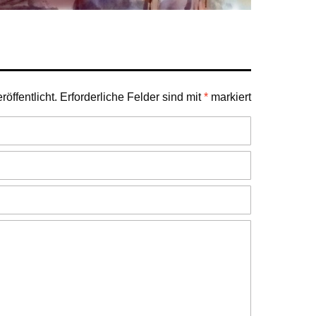
öffentlicht.
Erforderliche Felder sind mit
*
markiert