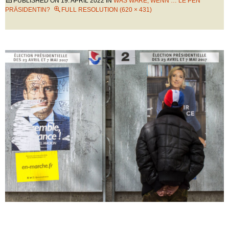
PUBLISHED ON
19. APRIL 2022
IN
WAS WÄRE, WENN … LE PEN
PRÄSIDENTIN?
FULL RESOLUTION (620 × 431)