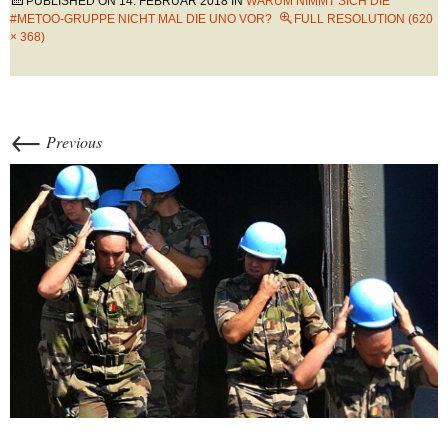
PUBLISHED ON
14. FEBRUAR 2018
IN
WARUM NIMMT SICH DIE
#METOO-GRUPPE NICHT MAL DIE UNO VOR?
FULL RESOLUTION (620
× 368)
←
Previous