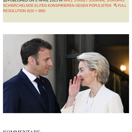
PUBLISHED ON
3. APRIL 2025
IN
WALL STREET JOURNAL: EUROPAS
SCHWÄCHELNDE ELITEN KONSPIRIEREN GEGEN POPULISTEN
FULL
RESOLUTION (620 × 388)
KOMMENTARE