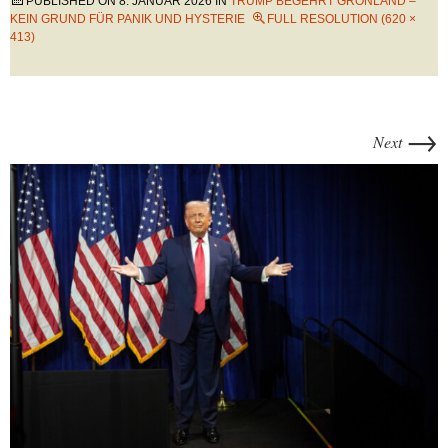
PUBLISHED ON
8. JANUAR 2026
IN
TRUMP BEGEHRT GRÖNLAND –
KEIN GRUND FÜR PANIK UND HYSTERIE
FULL RESOLUTION (620 ×
413)
→
Next